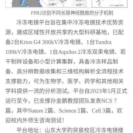
FPR2识别不同长链神经酰胺的分子机制
冷冻电镜平台旨在集中冷冻电镜技术优势资
源，建成区域性开放共享的大型科研基地，已配
备2台Krios G4 300kV冷冻电镜、1台Tundra
100kV冷冻电镜、1台Aquilos 2冷冻双束电镜、若
干制样设备和小型计算集群，具备冷冻样品制
备、高分辨数据收集和三维结构解析全流程技术
支撑能力，可为生物学、医学、药学和其他相关
学科提供一流的分析测试。平台自2023年5月正式
运行至今，已支撑孙金鹏教授团队发表NCS 7
篇，其中Nature 2篇、Science 2篇、Cell 3篇，欢
迎校内外师生咨询测试！
平台地址：山东大学趵突泉校区冷冻电镜楼