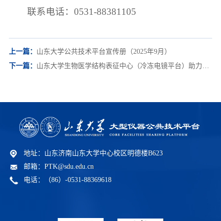
联系电话：0531-88381105
上一篇：
山东大学公共技术平台宣传册（2025年9月）
下一篇：
山东大学生物医学结构表征中心（冷冻电镜平台）助力科研成果在Nature发表
地址：山东济南山东大学中心校区明德楼B623
邮箱：PTK@sdu.edu.cn
电话：（86）-0531-88369618