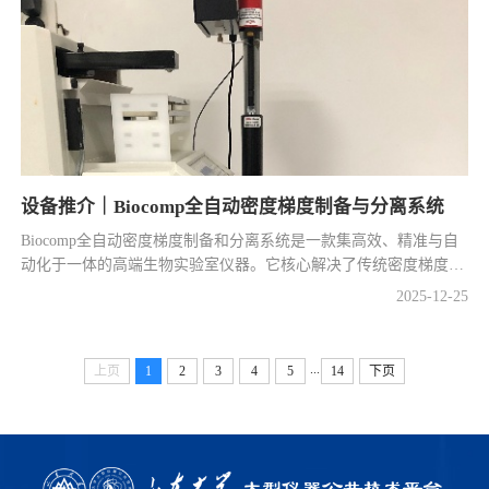
设备推介｜Biocomp全自动密度梯度制备与分离系统
Biocomp全自动密度梯度制备和分离系统是一款集高效、精准与自
动化于一体的高端生物实验室仪器。它核心解决了传统密度梯度离
心实验中耗时且技术要求高的两大难题。它能在几分钟内自动、平
2025-12
25
行地制备出用于超...
...
上页
1
2
3
4
5
14
下页