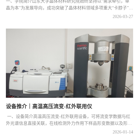
一、学院简介山东大学晶体材料研究院始终坚持以“需求牵引，单
晶为本”为发展导向，成功突破了晶体材料领域多项重大“卡脖子”技
术难题。学院具备总价值超过1.60亿元的先进设备集群，支撑了多
2026-03
27
项国家级、...
设备推介｜高温高压流变-红外联用仪
一、设备简介高温高压流变-红外联用设备，可将流变学数据与红
外光谱信息直接关联，在线检测外力作用下样品形变数据以及形变
过程中分子结构、构象、取向的化学结构信息。借助在线流变红外
2026-01
14
模块，可以综合...