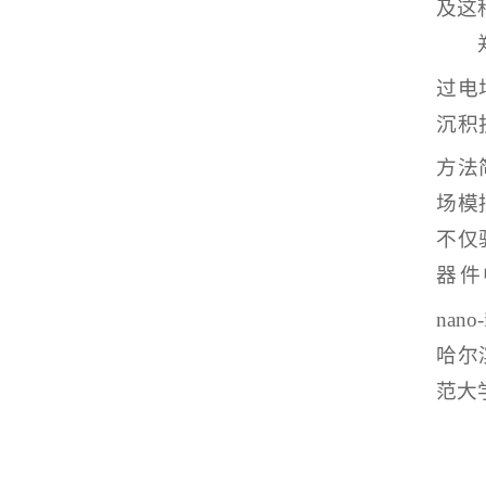
及这
过电
沉积技
方法
场模
不仅
器件中
nano
哈尔
范大