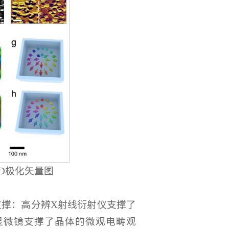
3D极化矢量图
撑：高分辨X射线衍射仪支撑了
显微镜支撑了晶体的微观电畴观