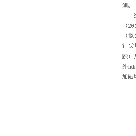
测。
（2
（拟
针尖
踪）
外l
加磁