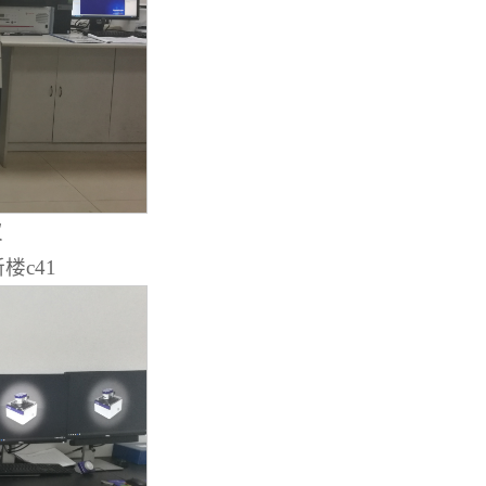
仪
c41