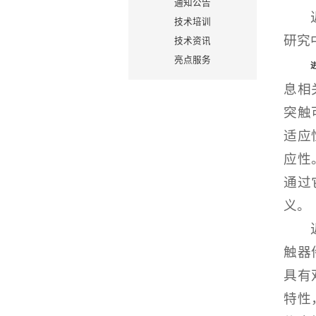
通知公告
技术培训
研究中
技术资讯
亮点服务
息相
突触
适应
应性
通过
义。
触器
具有
特性