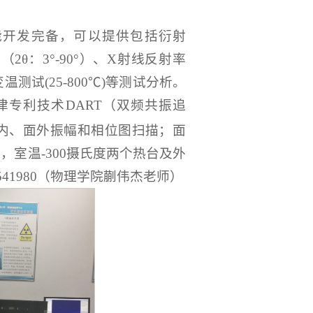
能开发完备，可以提供包括衍射
（2θ：3°-90°）、X射线反射率
试(25-800℃)等测试分析。
津专利技术DART（双频共振追
面内、面外振幅和相位图扫描；面
0℃，室温-300摄氏度两个热台及外
41980（物理学院蒯伟杰老师）