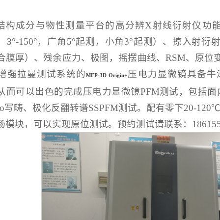
结构成分与物性测量平台的高分辨X射线衍射仪功
θ：3°-150°，广角5°起测，小角3°起测）、掠入射衍射
合膜厚）、残余应力、极图，摇摆曲线、RSM、原位变温测
增强拉曼测试系统的
压电力显微镜具备牛
MFP-3D Origin+
从而可以出色的完成压电力显微镜PFM测试，包括
itho写畴、极化反翻转谱SSPFM测试。配有零下20-12
场模块，可以实现原位测试。预约测试请联系：186155