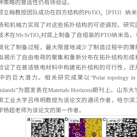
种策略的普适性仍有待验证。
郑立梅教授团队成功在四方结构的PbTiO
（PTO）纳
3
场和机械力实现了对这些拓扑结构的可逆调控。研究
术在Nb:SrTiO
衬底上制备了自组装的PTO纳米岛
3
简化了制备过程，最大限度地减少了制造过程中的薄
拟揭示了自由电荷的聚集和重新分布在拓扑结构形成
验证了在普适铁电材料中构建拓扑结构的可行性，还
的巨大潜力。相关研究成果以“Polar topology in self-
-islands”为题发表在
Materials Horizons
期刊上。山东大
滨工业大学吕伟明教授为该论文的通讯作者，哈尔滨
学杨超老师为该论文的第一作者。