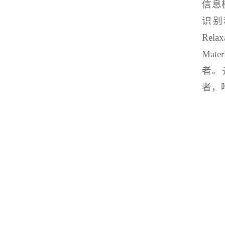
信息
识别和运
Rela
Ma
者。
者，