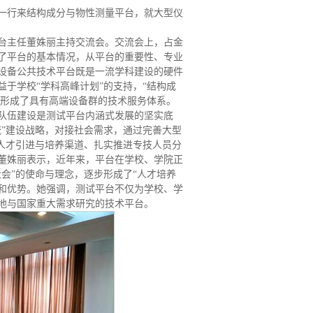
明一行来结构成分与物性测量平台，就大型仪
台主任董姝丽主持交流会。交流会上，占金
了平台的基本情况，从平台的重要性、专业
设备公共技术平台既是一流学科建设的硬件
于学校“学科高峰计划”的支持，“结构成
已形成了具有高端设备群的技术服务体系。
队伍建设是测试平台内涵式发展的坚实底
”建设战略，对接社会需求，通过完善大型
人才引进与培养渠道、扎实推进专技人员分
董姝丽表示，近年来，平台在学校、学院正
会”的使命与理念，逐步形成了“人才培养
特色和优势。她强调，测试平台不仅为学校、学
地与国家重大需求研究的技术平台。