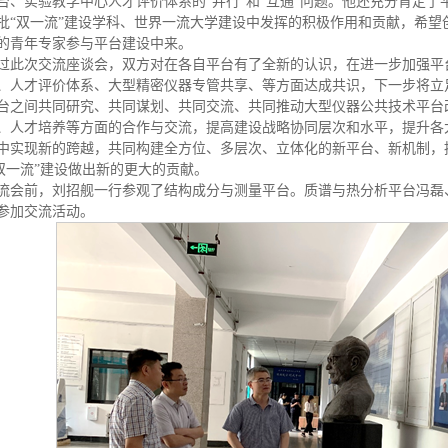
台、实验教学中心人才评价体系的“并行”和“互通”问题。他还充分肯定
批“双一流”建设学科、世界一流大学建设中发挥的积极作用和贡献，希望
的青年专家参与平台建设中来。
过此次交流座谈会，双方对在各自平台有了全新的认识，在进一步加强平
、人才评价体系、大型精密仪器专管共享、等方面达成共识，下一步将立
台之间共同研究、共同谋划、共同交流、共同推动大型仪器公共技术平台
、人才培养等方面的合作与交流，提高建设战略协同层次和水平，提升各
中实现新的跨越，共同构建全方位、多层次、立体化的新平台、新机制，
“双一流”建设做出新的更大的贡献。
流会前，刘招舰一行参观了结构成分与测量平台。质谱与热分析平台冯磊
参加交流活动。