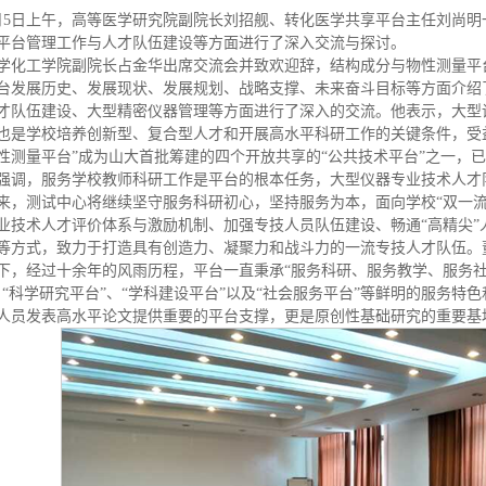
月5日上午，高等医学研究院副院长刘招舰、转化医学共享平台主任刘尚
平台管理工作与人才队伍建设等方面进行了深入交流与探讨。
学化工学院副院长占金华出席交流会并致欢迎辞，结构成分与物性测量平
台发展历史、发展现状、发展规划、战略支撑、未来奋斗目标等方面介绍
才队伍建设、大型精密仪器管理等方面进行了深入的交流。他表示，大型
也是学校培养创新型、复合型人才和开展高水平科研工作的关键条件，受益
性测量平台”成为山大首批筹建的四个开放共享的“公共技术平台”之一，
强调，服务学校教师科研工作是平台的根本任务，大型仪器专业技术人才
来，测试中心将继续坚守服务科研初心，坚持服务为本，面向学校“双一流
业技术人才评价体系与激励机制、加强专技人员队伍建设、畅通“高精尖”
等方式，致力于打造具有创造力、凝聚力和战斗力的一流专技人才队伍。
下，经过十余年的风雨历程，平台一直秉承“服务科研、服务教学、服务社
、“科学研究平台”、“学科建设平台”以及“社会服务平台”等鲜明的服务
人员发表高水平论文提供重要的平台支撑，更是原创性基础研究的重要基