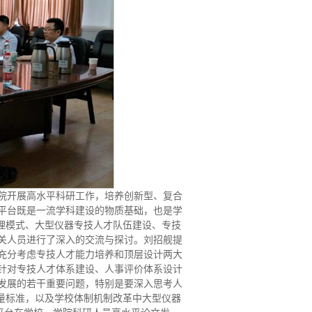
院开展高水平科研工作，培养创新型、复合
平台既是一流学科建设的物质基础，也是学
理模式、大型仪器专技人才队伍建设、专技
关人员进行了深入的交流与探讨。刘招舰提
充分考虑专技人才能力培养和顶层设计两大
针对专技人才体系建设、人事评价体系设计
发展的若干重要问题，特别是要深入思考人
量标准，以及学校体制机制改革中大型仪器