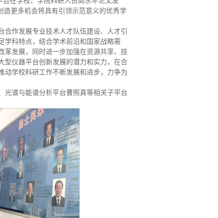
了平台在学校、学院科研人员高水平论文发
创造更多机会将具有引领示范意义的优秀学
台合作发展专业技术人才队伍建设、人才引
足学科特点，结合学术前沿和国家战略需
改革发展，同时进一步加强在资源共享、技
大型仪器平台创新发展的潜力和实力，在合
推动学校科研工作不断发展和进步，力争为
、光谱与能谱分析平台曹照真等相关子平台