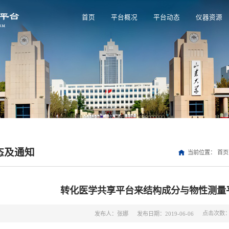
首页
平台概况
平台动态
仪器资源
态及通知
当前位置：
首页
转化医学共享平台来结构成分与物性测量
点击次数
发布人：张娜
发布日期：2019-06-06