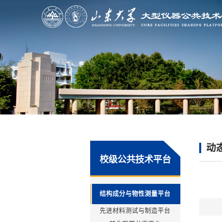
动
校级公共技术平台
结构成分与物性测量平台
先进材料测试与制造平台