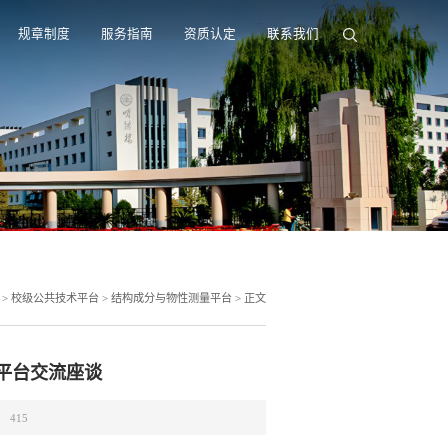
规章制度
服务指南
资质认定
联系我们
>
校级公共技术平台
>
结构成分与物性测量平台
>
正文
平台交流座谈
：
415