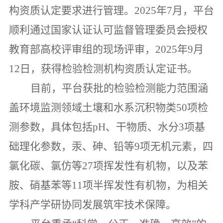
构资质认定要求进行管理。2025年7月，平台
顺利通过国家认证认可监督管理委员会授权
教育部高校评审组的现场评审，2025年9月
12日，获得检验检测机构资质认定证书。
目前，平台获批的检验检测能力范围涵
盖环境监测领域土壤和水系沉积物类50项检
测参数，具体包括pH、干物质、水分3项基
础理化参数，汞、砷、铅等9项无机元素，四
氯化碳、氯仿等27项挥发性有机物，以及苯
胺、硝基苯等11项半挥发性有机物，为相关
学科产学研协同发展筑牢技术保障。