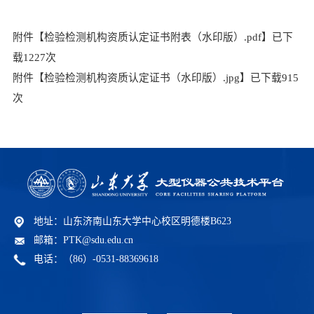
附件【
检验检测机构资质认定证书附表（水印版）.pdf
】已下
载
1227
次
附件【
检验检测机构资质认定证书（水印版）.jpg
】已下载
915
次
地址：山东济南山东大学中心校区明德楼B623
邮箱：PTK@sdu.edu.cn
电话：（86）-0531-88369618