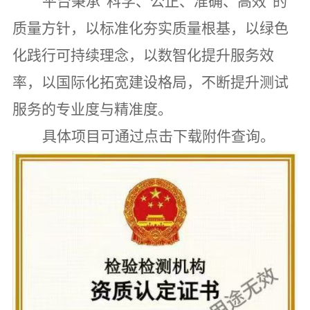
平台秉承“科学、公正、准确、高效”的
质量方针，以标准化夯实质量根基，以绿色
化践行可持续理念，以数智化提升服务效
率，以国际化拓宽建设格局，不断提升测试
服务的专业度与精准度。
具体项目可通过点击下载附件查询。