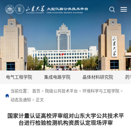
电气工程学院
集成电路学院
晶体材料研究院
药
当前位置：
首页
>
院级公共技术平台
>
环境科学与工程学院
>
动态及通知
>
正文
国家计量认证高校评审组对山东大学公共技术平
台进行检验检测机构资质认定现场评审