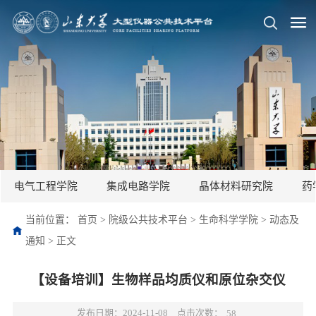
电气工程学院
集成电路学院
晶体材料研究院
药
当前位置：
首页
>
院级公共技术平台
>
生命科学学院
>
动态及
通知
>
正文
【设备培训】生物样品均质仪和原位杂交仪
点击次数：
发布日期：2024-11-08
58