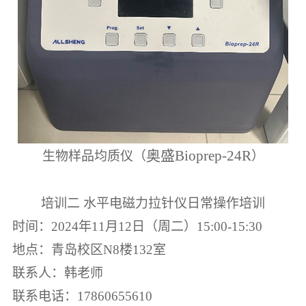
奥盛
Bioprep-24R
生物样品均质仪（
）
培训二 水平电磁力拉针仪日常操作培训
时间：
2024
年
11
月
12
日（周二）
15:00-15:30
地点：青岛校区
N8
楼
132
室
联系人：韩老师
联系电话：
17860655610