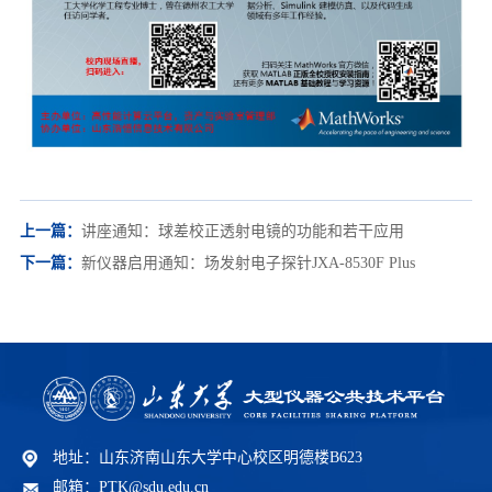
上一篇：
讲座通知：球差校正透射电镜的功能和若干应用
下一篇：
新仪器启用通知：场发射电子探针JXA-8530F Plus
地址：山东济南山东大学中心校区明德楼B623
邮箱：PTK@sdu.edu.cn