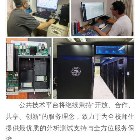
公共技术平台将继续秉持“开放、合作、
共享、创新”的服务理念，致力于为全校师生
提供最优质的分析测试支持与全方位服务保
障。