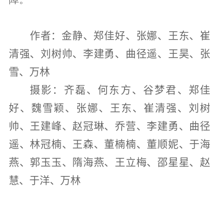
作者：金静、郑佳好、张娜、王东、崔
清强、刘树帅、李建勇、曲径遥、王昊、张
雪、万林
摄影：齐磊、何东方、谷梦君、郑佳
好、魏雪颖、张娜、王东、崔清强、刘树
帅、王建峰、赵冠琳、乔营、李建勇、曲径
遥、林冠楠、王森、董楠楠、董顺妮、于海
燕、郭玉玉、隋海燕、王立梅、邵星星、赵
慧、于洋、万林