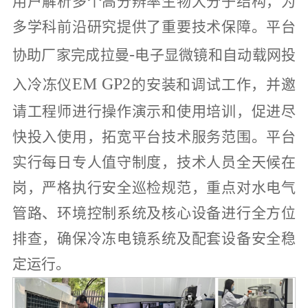
用户解析多个高分辨率生物大分子结构，为
多学科前沿研究提供了重要技术保障。平台
-
协助厂家完成拉曼
电子显微镜和自动载网投
EM GP2
入冷冻仪
的安装和调试工作，并邀
请工程师进行操作演示和使用培训，促进尽
快投入使用，拓宽平台技术服务范围。平台
实行每日专人值守制度，技术人员全天候在
岗，严格执行安全巡检规范，重点对水电气
管路、环境控制系统及核心设备进行全方位
排查，确保冷冻电镜系统及配套设备安全稳
定运行。