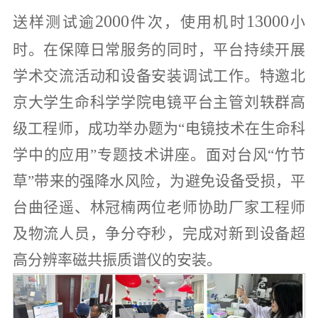
2000
13000
送样测试逾
件次，使用机时
小
时。在保障日常服务的同时，平台持续开展
学术交流活动和设备安装调试工作。特邀北
京大学生命科学学院电镜平台主管刘轶群高
级工程师，成功举办题为“电镜技术在生命科
学中的应用”专题技术讲座。面对台风“竹节
草”带来的强降水风险，为避免设备受损，平
台曲径遥、林冠楠两位老师协助厂家工程师
及物流人员，争分夺秒，完成对新到设备超
高分辨率磁共振质谱仪的安装。