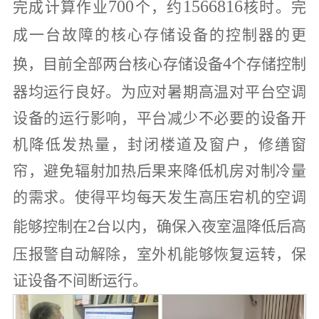
700
1566816
完成计算作业
个，约
核时。完
成一台故障的核心存储设备的控制器的更
4
换，目前全部两台核心存储设备
个存储控制
器均运行良好。为应对暑期高温对平台空调
设备的运行影响，平台减少不必要的设备开
机降低发热量，封闭楼道及窗户，修缮窗
帘，避免辐射加热后果来降低机房对制冷量
的需求。使得平均每天发生高压宕机的空调
2
能够控制在
台以内，确保入夜室温降低后高
压报警自动解除，室外机能够恢复运转，保
证设备不间断运行。