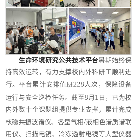
生命环境研究公共技术平台
暑期始终保
持高效运转，有力支撑校内外科研工顺利进
228
行。平台累计安排值班
人次，保障设备
8
1
运行与安全巡
检任务。截至
月
日，已为校
内外数
十
个课题组提供专业支撑，累计完成
/
核磁共振波谱仪、各型气相
液相色谱质谱联
用仪、扫描电镜、冷冻透射电镜等大型仪器