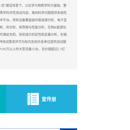
一流”建设背景下，以化学与物质学科为基础，整
等学科共性测试内容，面向科学问题提供系统性
术平台。现有设备覆盖磁共振波谱分析、电子显
析、热分析、表界面与性能分析、生物&能源化
可满足无机、有机成分的定性和定量分析、形貌
种测试需求并可为校内及校外各单位提供测试服
中100万以上的大型设备55台，总价值超过2.3亿
宣传册